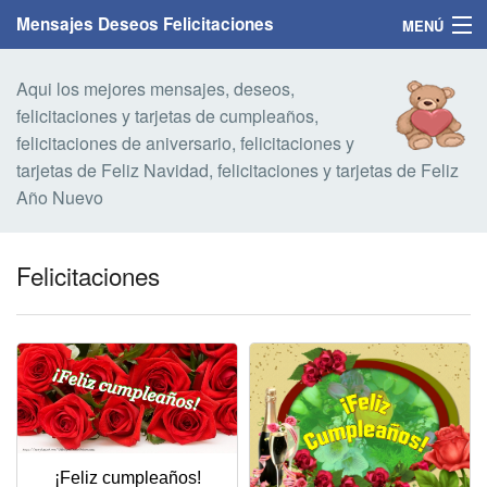
Mensajes Deseos Felicitaciones
MENÚ
Home
Aqui los mejores mensajes, deseos,
felicitaciones y tarjetas de cumpleaños,
Mensajes
felicitaciones de aniversario, felicitaciones y
tarjetas de Feliz Navidad, felicitaciones y tarjetas de Feliz
Felicitaciones
Año Nuevo
Felicitaciones con nombres
Felicitaciones
Felicitaciones personalizadas
Felicitaciones para personas
Felicitaciones para años
Felicitaciones días de la semana
¡Feliz cumpleaños!